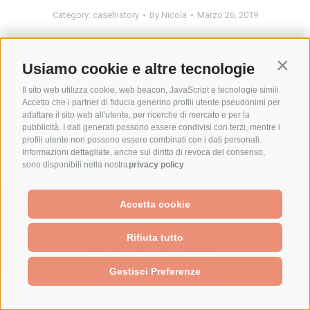
Category:
casehistory
By
Nicola
Marzo 26, 2019
Usiamo cookie e altre tecnologie
Album
Contin
PREVIOUS
Il sito web utilizza cookie, web beacon, JavaScript e tecnologie simili.
navigation
Accetto che i partner di fiducia generino profili utente pseudonimi per
Fendi casa – Finitura dorata
Previous
adattare il sito web all'utente, per ricerche di mercato e per la
album:
pubblicità. I dati generati possono essere condivisi con terzi, mentre i
profili utente non possono essere combinati con i dati personali.
Informazioni dettagliate, anche sul diritto di revoca del consenso,
sono disponibili nella nostra
privacy policy
Copyright 2019 SIRIO GALV S.R.L. All right reserved. Via Martiri
Accetta cookie
Della Libertà, 3 - 35012 Camposampiero (PD) - P.Iva
Rifiuta tutto
02695350286
Privacy Policy
-
Cookie Policy
Gestisci Preferenze