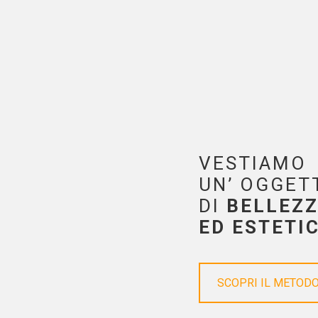
VESTIAMO
UN’ OGGET
DI
BELLEZ
ED ESTETI
SCOPRI IL METOD