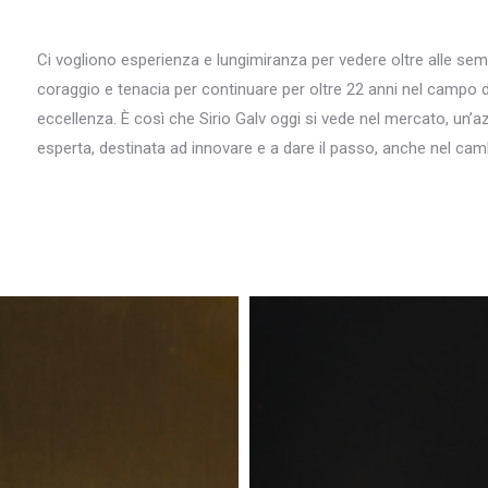
Ci vogliono esperienza e lungimiranza per vedere oltre alle sem
coraggio e tenacia per continuare per oltre 22 anni nel campo 
eccellenza. È così che Sirio Galv oggi si vede nel mercato, u
esperta, destinata ad innovare e a dare il passo, anche nel ca