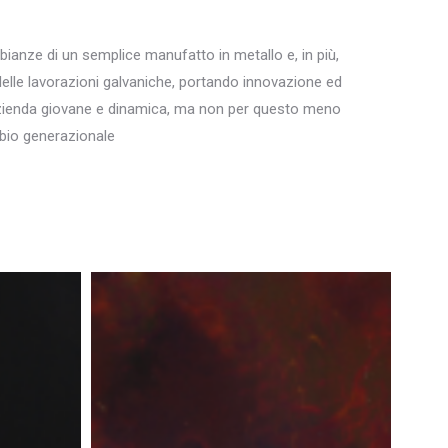
bianze di un semplice manufatto in metallo e, in più,
delle lavorazioni galvaniche, portando innovazione ed
n’azienda giovane e dinamica, ma non per questo meno
mbio generazionale