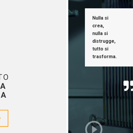
Nulla si
crea,
nulla si
distrugge,
tutto si
trasforma.
TO
ZA
CA
O