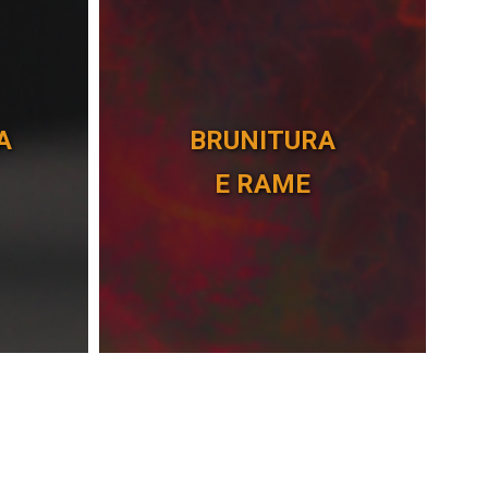
A
BRUNITURA
E RAME